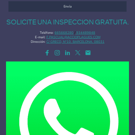
Envía
SOLICITE UNA INSPECCION GRATUITA.
Teléfono:
665668280
/
934489848
E-mail:
F.PASCUAL@ACCIOPLAGUES.COM
Dirección:
C/ GRECO, Nº10. BARCELONA. 08031