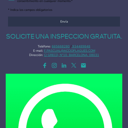
consentimiento en cualquier momento.*
* Indica los campos obligatorios
Envía
SOLICITE UNA INSPECCION GRATUITA.
Teléfono:
665668280
/
934489848
E-mail:
F.PASCUAL@ACCIOPLAGUES.COM
Dirección:
C/ GRECO, Nº10. BARCELONA. 08031