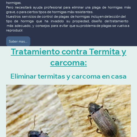
hormigas.
Pero necesitará ayuda profesional para eliminar una plaga de hormigas más
grave, o para ciertos tipos de hormigas más resistentes.
Nuestros servicios de control de plagas de hormigas incluyen detección del
tipo de hormiga que ha invadido su propiedad, diseño del tratamiento
más adecuado, y consejos para evitar que su problema de plagas se vuelva a
reproducir.
Saber mas...
Tratamiento contra Termita y
carcoma:
Eliminar termitas y carcoma en casa