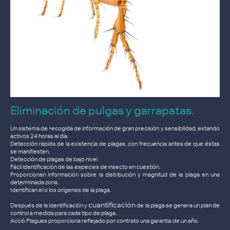
Eliminación de pulgas y garrapatas.
Un sistema de recogida de información de gran precisión y sensibilidad, estando
activos 24 horas al día.
Detección rápida de la existencia de plagas, con frecuencia antes de que éstas
se manifiesten.
Detección de plagas de bajo nivel.
Fácil identificación de las especies de insecto en cuestión.
Proporcionan información sobre la distribución y magnitud de la plaga en una
determinada zona.
Identifican el o los orígenes de la plaga.
cuantificación
Después de la identificación y
de la plaga se genera un plan de
control a medida para cada tipo de plaga.
Acció Plagues proporciona reflejado por contrato una garantia de un año.