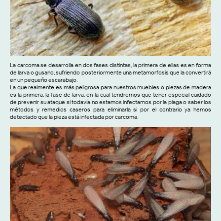
La carcoma se desarrolla en dos fases distintas, la primera de ellas es en forma
de larva o gusano, sufriendo posteriormente una metamorfosis que la convertirá
en un pequeño escarabajo.
La que realmente es más peligrosa para nuestros muebles o piezas de madera
es la primera, la fase de larva, en la cual tendremos que tener especial cuidado
de prevenir su ataque si todavía no estamos infectamos por la plaga o saber los
métodos y remedios caseros para eliminarla si por el contrario ya hemos
detectado que la pieza está infectada por carcoma.