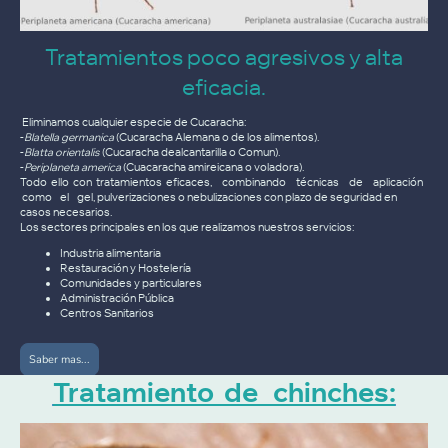
Tratamientos poco agresivos y alta
eficacia.
Eliminamos cualquier especie de Cucaracha:
-
Blatella germanica
(Cucaracha Alemana o de los alimentos).
-
Blatta orientalis
(Cucaracha dealcantarilla o Comun).
-
Periplaneta america
(Cuacaracha amireicana o voladora).
Todo ello con tratamientos eficaces, combinando técnicas de aplicación
como el gel, pulverizaciones o nebulizaciones con plazo de seguridad en
casos necesarios.
Los sectores principales en los que realizamos nuestros servicios:
Industria alimentaria
Restauración y Hostelería
Comunidades y particulares
Administración Pública
Centros Sanitarios
Saber mas...
Tratamiento de chinches: