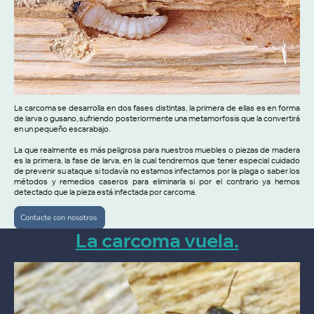
La carcoma se desarrolla en dos fases distintas, la primera de ellas es en forma
de larva o gusano, sufriendo posteriormente una metamorfosis que la convertirá
en un pequeño escarabajo.
La que realmente es más peligrosa para nuestros muebles o piezas de madera
es la primera, la fase de larva, en la cual tendremos que tener especial cuidado
de prevenir su ataque si todavía no estamos infectamos por la plaga o saber los
métodos y remedios caseros para eliminarla si por el contrario ya hemos
detectado que la pieza está infectada por carcoma.
Contacte con nosotros
La carcoma vuela.