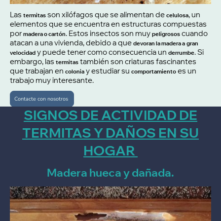
Las
son xilófagos que se alimentan de
, un
termitas
celulosa
elementos que se encuentra en estructuras compuestas
por
. Estos insectos son muy
cuando
madera o cartón
peligrosos
atacan a una vivienda, debido a que
devoran la madera a
gran
y puede tener como consecuencia un
. Si
velocidad
derrumbe
embargo, las
también son criaturas fascinantes
termitas
que trabajan en
y estudiar su
es un
colonia
comportamiento
trabajo muy interesante.
Contacte con nosotros
SIGNOS DE ACTIVIDAD DE
TERMITAS Y DAÑOS EN SU
HOGAR
Madera hueca y dañada.