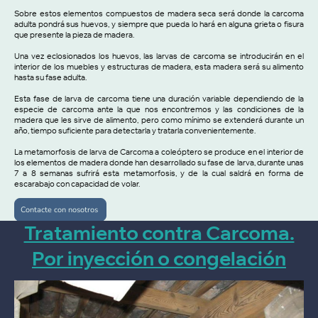
Sobre estos elementos compuestos de madera seca será donde la carcoma
adulta pondrá sus huevos, y siempre que pueda lo hará en alguna grieta o fisura
que presente la pieza de madera.
Una vez eclosionados los huevos, las larvas de carcoma se introducirán en el
interior de los muebles y estructuras de madera, esta madera será su alimento
hasta su fase adulta.
Esta fase de larva de carcoma tiene una duración variable dependiendo de la
especie de carcoma ante la que nos encontremos y las condiciones de la
madera que les sirve de alimento, pero como mínimo se extenderá durante un
año, tiempo suficiente para detectarla y tratarla convenientemente.
La metamorfosis de larva de Carcoma a coleóptero se produce en el interior de
los elementos de madera donde han desarrollado su fase de larva, durante unas
7 a 8 semanas sufrirá esta metamorfosis, y de la cual saldrá en forma de
escarabajo con capacidad de volar.
Contacte con nosotros
Tratamiento contra Carcoma.
Por inyección o congelación