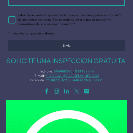
Estoy de acuerdo en que estos datos se almacenen y procesen con el fin
de establecer contacto. Soy consciente de que puedo revocar mi
consentimiento en cualquier momento.*
* Indica los campos obligatorios
Envía
SOLICITE UNA INSPECCION GRATUITA.
Teléfono:
665668280
/
934489848
E-mail:
F.PASCUAL@ACCIOPLAGUES.COM
Dirección:
C/ GRECO, Nº10. BARCELONA. 08031