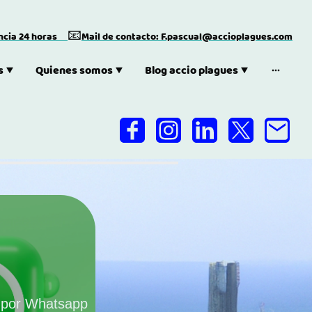
📧
encia 24 horas
Mail de contacto: F.pascual@accioplagues.com
s
Quienes somos
Blog accio plagues
 por Whatsapp