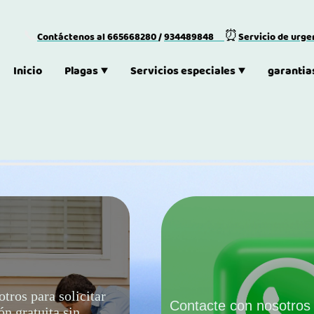
📞
⏰
Contáctenos al
665668280
/
934489848
Servicio de urg
Inicio
Plagas
Servicios especiales
garantia
tros para solicitar
Contacte con nosotros
ón gratuita sin