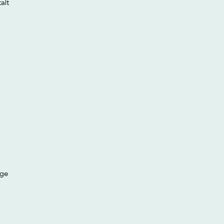
alt
nge