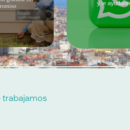
y le ayudar
romiso
 trabajamos