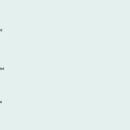
et
let
ca